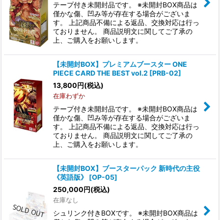
テープ付き未開封品です。 ※未開封BOX商品は
僅かな傷、凹み等が存在する場合がございま
す。 上記商品不備による返品、交換対応は行っ
ておりません。 商品説明文に関してご了承の
上、ご購入をお願いします。
【未開封BOX】プレミアムブースター ONE
PIECE CARD THE BEST vol.2 [PRB-02]
13,800
円
(税込)
在庫わずか
テープ付き未開封品です。 ※未開封BOX商品は
僅かな傷、凹み等が存在する場合がございま
す。 上記商品不備による返品、交換対応は行っ
ておりません。 商品説明文に関してご了承の
上、ご購入をお願いします。
【未開封BOX】ブースターパック 新時代の主役
《英語版》 [OP-05]
250,000
円
(税込)
在庫なし
シュリンク付きBOXです。 ※未開封BOX商品は