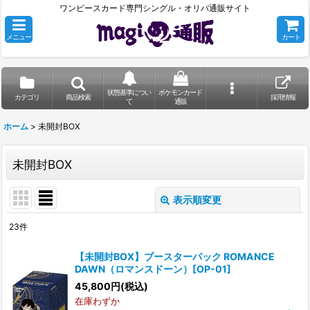
ワンピースカード専門シングル・オリパ通販サイト
メニュー
カート
状態基準につい
ポケモンカード
カテゴリ
商品検索
採用情報
て
通販
ホーム
>
未開封BOX
未開封BOX
表示順変更
閉じる
23
件
表示数
:
【未開封BOX】ブースターパック ROMANCE
DAWN（ロマンスドーン）[OP-01]
並び順
:
45,800
円
(税込)
在庫わずか