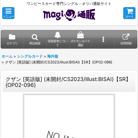
ワンピースカード専門シングル・オリパ通販サイト
メニュー
カート
状態基準につい
ポケモンカード
カテゴリ
商品検索
採用情報
て
通販
ホーム
>
シングルカード
>
海外版
>
クザン [英語版] (未開封/CS2023/illust:BISAI)【SR】{OP02-096}
クザン [英語版] (未開封/CS2023/illust:BISAI)【SR】
{OP02-096}