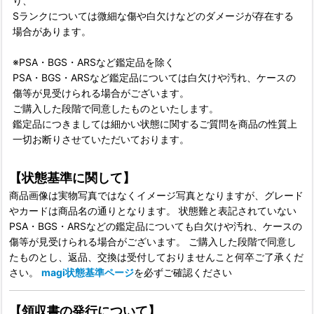
り、
Sランクについては微細な傷や白欠けなどのダメージが存在する
場合があります。
※PSA・BGS・ARSなど鑑定品を除く
PSA・BGS・ARSなど鑑定品については白欠けや汚れ、ケースの
傷等が見受けられる場合がございます。
ご購入した段階で同意したものといたします。
鑑定品につきましては細かい状態に関するご質問を商品の性質上
一切お断りさせていただいております。
【状態基準に関して】
商品画像は実物写真ではなくイメージ写真となりますが、グレード
やカードは商品名の通りとなります。 状態難と表記されていない
PSA・BGS・ARSなどの鑑定品についても白欠けや汚れ、ケースの
傷等が見受けられる場合がございます。 ご購入した段階で同意し
たものとし、返品、交換は受付しておりませんこと何卒ご了承くだ
さい。
magi状態基準ページ
を必ずご確認ください
【領収書の発行について】