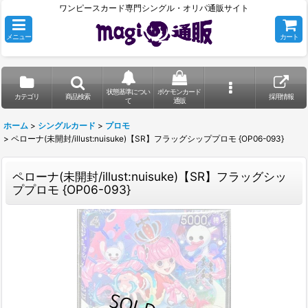
ワンピースカード専門シングル・オリパ通販サイト
メニュー
カート
状態基準につい
ポケモンカード
カテゴリ
商品検索
採用情報
て
通販
ホーム
>
シングルカード
>
プロモ
>
ペローナ(未開封/illust:nuisuke)【SR】フラッグシッププロモ {OP06-093}
ペローナ(未開封/illust:nuisuke)【SR】フラッグシッ
ププロモ {OP06-093}