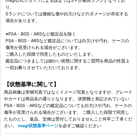
magi公式ショップによる設定ではS＋が最高ランクとなってお
り、
Sランクについては微細な傷や白欠けなどのダメージが存在する
場合があります。
※PSA・BGS・ARSなど鑑定品を除く
PSA・BGS・ARSなど鑑定品については白欠けや汚れ、ケースの
傷等が見受けられる場合がございます。
ご購入した段階で同意したものといたします。
鑑定品につきましては細かい状態に関するご質問を商品の性質上
一切お断りさせていただいております。
【状態基準に関して】
商品画像は実物写真ではなくイメージ写真となりますが、グレード
やカードは商品名の通りとなります。 状態難と表記されていない
PSA・BGS・ARSなどの鑑定品についても白欠けや汚れ、ケースの
傷等が見受けられる場合がございます。 ご購入した段階で同意し
たものとし、返品、交換は受付しておりませんこと何卒ご了承くだ
さい。
magi状態基準ページ
を必ずご確認ください