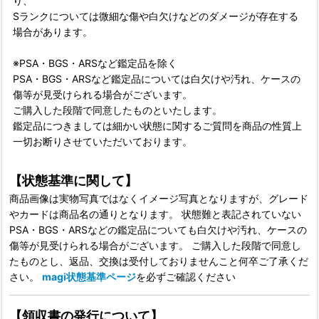
り、
Sランクについては微細な傷や白欠けなどのダメージが存在する
場合があります。
※PSA・BGS・ARSなど鑑定品を除く
PSA・BGS・ARSなど鑑定品については白欠けや汚れ、ケースの
傷等が見受けられる場合がございます。
ご購入した段階で同意したものといたします。
鑑定品につきましては細かい状態に関するご質問を商品の性質上
一切お断りさせていただいております。
【状態基準に関して】
商品画像は実物写真ではなくイメージ写真となりますが、グレード
やカードは商品名の通りとなります。 状態難と表記されていない
PSA・BGS・ARSなどの鑑定品についても白欠けや汚れ、ケースの
傷等が見受けられる場合がございます。 ご購入した段階で同意し
たものとし、返品、交換は受付しておりませんこと何卒ご了承くだ
さい。
magi状態基準ページ
を必ずご確認ください
【領収書の発行について】