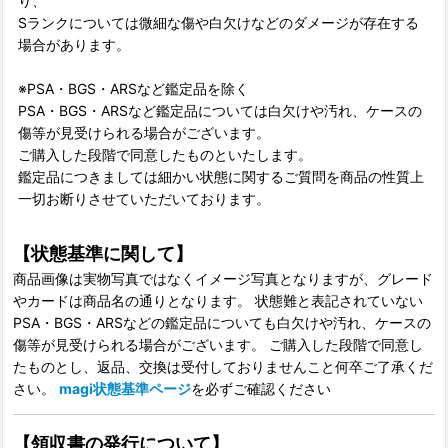
り、
Sランクについては微細な傷や白欠けなどのダメージが存在する
場合があります。
※PSA・BGS・ARSなど鑑定品を除く
PSA・BGS・ARSなど鑑定品については白欠けや汚れ、ケースの
傷等が見受けられる場合がございます。
ご購入した段階で同意したものといたします。
鑑定品につきましては細かい状態に関するご質問を商品の性質上
一切お断りさせていただいております。
【状態基準に関して】
商品画像は実物写真ではなくイメージ写真となりますが、グレード
やカードは商品名の通りとなります。 状態難と表記されていない
PSA・BGS・ARSなどの鑑定品についても白欠けや汚れ、ケースの
傷等が見受けられる場合がございます。 ご購入した段階で同意し
たものとし、返品、交換は受付しておりませんこと何卒ご了承くだ
さい。
magi状態基準ページ
を必ずご確認ください
【領収書の発行について】