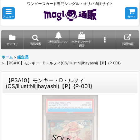
ワンピースカード専門シングル・オリパ通販サイト
メニュー
カート
状態基準につい
ポケモンカード
カテゴリ
商品検索
採用情報
て
通販
ホーム
>
鑑定品
>
【PSA10】モンキー・D・ルフィ(CS/illust:Nijihayashi)【P】{P-001}
【PSA10】モンキー・D・ルフィ
(CS/illust:Nijihayashi)【P】{P-001}