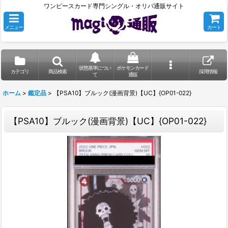
ワンピースカード専門シングル・オリパ通販サイト
メニュー
カート
状態基準につい
ポケモンカード
カテゴリ
商品検索
採用情報
て
通販
ホーム
>
鑑定品
>
【PSA10】ブルック(漫画背景)【UC】{OP01-022}
【PSA10】ブルック(漫画背景)【UC】{OP01-022}