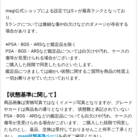
magi公式ショップによる設定ではS＋が最高ランクとなってお
り、
Sランクについては微細な傷や白欠けなどのダメージが存在する
場合があります。
※PSA・BGS・ARSなど鑑定品を除く
PSA・BGS・ARSなど鑑定品については白欠けや汚れ、ケースの
傷等が見受けられる場合がございます。
ご購入した段階で同意したものといたします。
鑑定品につきましては細かい状態に関するご質問を商品の性質上
一切お断りさせていただいております。
【状態基準に関して】
商品画像は実物写真ではなくイメージ写真となりますが、グレード
やカードは商品名の通りとなります。 状態難と表記されていない
PSA・BGS・ARSなどの鑑定品についても白欠けや汚れ、ケースの
傷等が見受けられる場合がございます。 ご購入した段階で同意し
たものとし、返品、交換は受付しておりませんこと何卒ご了承くだ
さい。
magi状態基準ページ
を必ずご確認ください