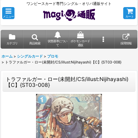
ワンピースカード専門シングル・オリパ通販サイト
メニュー
カート
状態基準につい
ポケモンカード
カテゴリ
商品検索
採用情報
て
通販
ホーム
>
シングルカード
>
プロモ
>
トラファルガー・ロー(未開封/CS/illust:Nijihayashi)【C】{ST03-008}
トラファルガー・ロー(未開封/CS/illust:Nijihayashi)
【C】{ST03-008}