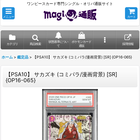
ワンピースカード専門シングル・オリパ通販サイト
メニュー
カート
状態基準につい
ポケモンカード
カテゴリ
商品検索
採用情報
て
通販
ホーム
>
鑑定品
>
【PSA10】 サカズキ (コミパラ/漫画背景) [SR] {OP16-065}
【PSA10】 サカズキ (コミパラ/漫画背景) [SR]
{OP16-065}