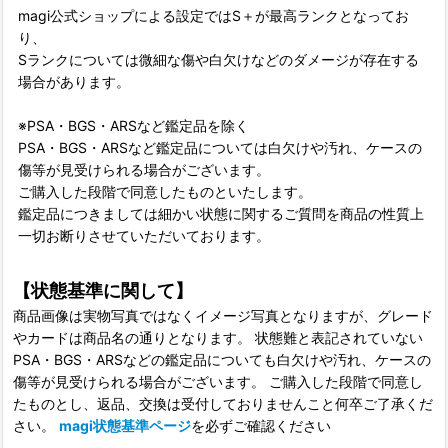
magi公式ショップによる設定ではS＋が最高ランクとなってお
り、
Sランクについては微細な傷や白欠けなどのダメージが存在する
場合があります。
※PSA・BGS・ARSなど鑑定品を除く
PSA・BGS・ARSなど鑑定品については白欠けや汚れ、ケースの
傷等が見受けられる場合がございます。
ご購入した段階で同意したものといたします。
鑑定品につきましては細かい状態に関するご質問を商品の性質上
一切お断りさせていただいております。
【状態基準に関して】
商品画像は実物写真ではなくイメージ写真となりますが、グレード
やカードは商品名の通りとなります。 状態難と表記されていない
PSA・BGS・ARSなどの鑑定品についても白欠けや汚れ、ケースの
傷等が見受けられる場合がございます。 ご購入した段階で同意し
たものとし、返品、交換は受付しておりませんこと何卒ご了承くだ
さい。
magi状態基準ページ
を必ずご確認ください