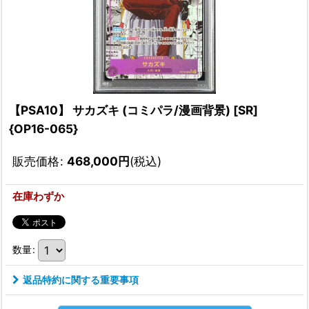
【PSA10】 サカズキ (コミパラ/漫画背景) [SR]
{OP16-065}
販売価格
:
468,000
円
(税込)
在庫わずか
数量
:
返品特約に関する重要事項