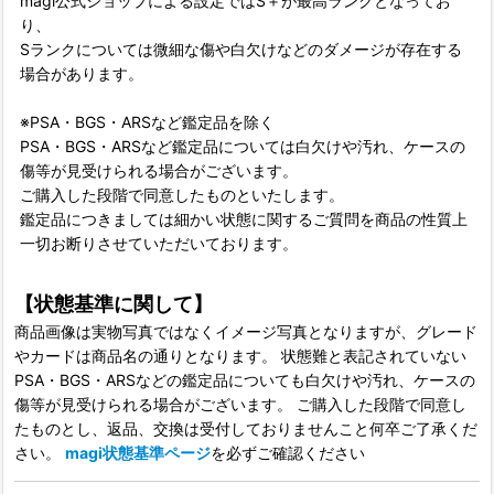
magi公式ショップによる設定ではS＋が最高ランクとなってお
り、
Sランクについては微細な傷や白欠けなどのダメージが存在する
場合があります。
※PSA・BGS・ARSなど鑑定品を除く
PSA・BGS・ARSなど鑑定品については白欠けや汚れ、ケースの
傷等が見受けられる場合がございます。
ご購入した段階で同意したものといたします。
鑑定品につきましては細かい状態に関するご質問を商品の性質上
一切お断りさせていただいております。
【状態基準に関して】
商品画像は実物写真ではなくイメージ写真となりますが、グレード
やカードは商品名の通りとなります。 状態難と表記されていない
PSA・BGS・ARSなどの鑑定品についても白欠けや汚れ、ケースの
傷等が見受けられる場合がございます。 ご購入した段階で同意し
たものとし、返品、交換は受付しておりませんこと何卒ご了承くだ
さい。
magi状態基準ページ
を必ずご確認ください