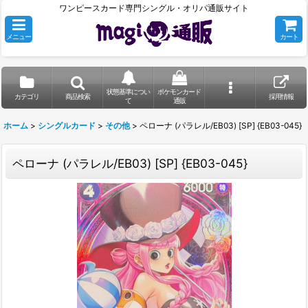
ワンピースカード専門シングル・オリパ通販サイト
メニュー
カート
状態基準につい
ポケモンカード
カテゴリ
商品検索
採用情報
て
通販
ホーム
>
シングルカード
>
その他
>
ペローナ (パラレル/EB03) [SP] {EB03-045}
ペローナ (パラレル/EB03) [SP] {EB03-045}