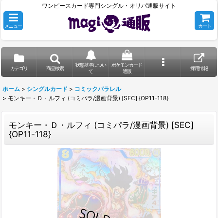
ワンピースカード専門シングル・オリパ通販サイト
メニュー
カート
状態基準につい
ポケモンカード
カテゴリ
商品検索
採用情報
て
通販
ホーム
>
シングルカード
>
コミックパラレル
>
モンキー・Ｄ・ルフィ (コミパラ/漫画背景) [SEC] {OP11-118}
モンキー・Ｄ・ルフィ (コミパラ/漫画背景) [SEC]
{OP11-118}