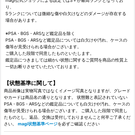
magi公式ショップによる設定ではS＋が最高ランクとなってお
り、
Sランクについては微細な傷や白欠けなどのダメージが存在する
場合があります。
※PSA・BGS・ARSなど鑑定品を除く
PSA・BGS・ARSなど鑑定品については白欠けや汚れ、ケースの
傷等が見受けられる場合がございます。
ご購入した段階で同意したものといたします。
鑑定品につきましては細かい状態に関するご質問を商品の性質上
一切お断りさせていただいております。
【状態基準に関して】
商品画像は実物写真ではなくイメージ写真となりますが、グレード
やカードは商品名の通りとなります。 状態難と表記されていない
PSA・BGS・ARSなどの鑑定品についても白欠けや汚れ、ケースの
傷等が見受けられる場合がございます。 ご購入した段階で同意し
たものとし、返品、交換は受付しておりませんこと何卒ご了承くだ
さい。
magi状態基準ページ
を必ずご確認ください