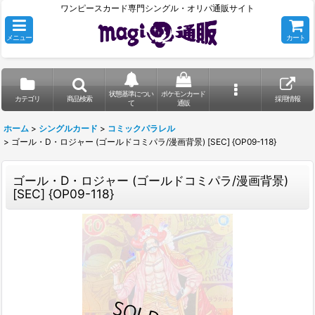
ワンピースカード専門シングル・オリパ通販サイト
メニュー
カート
状態基準につい
ポケモンカード
カテゴリ
商品検索
採用情報
て
通販
ホーム
>
シングルカード
>
コミックパラレル
>
ゴール・D・ロジャー (ゴールドコミパラ/漫画背景) [SEC] {OP09-118}
ゴール・D・ロジャー (ゴールドコミパラ/漫画背景)
[SEC] {OP09-118}