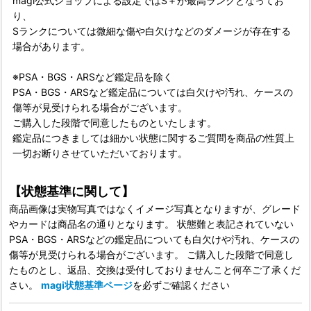
magi公式ショップによる設定ではS＋が最高ランクとなってお
り、
Sランクについては微細な傷や白欠けなどのダメージが存在する
場合があります。
※PSA・BGS・ARSなど鑑定品を除く
PSA・BGS・ARSなど鑑定品については白欠けや汚れ、ケースの
傷等が見受けられる場合がございます。
ご購入した段階で同意したものといたします。
鑑定品につきましては細かい状態に関するご質問を商品の性質上
一切お断りさせていただいております。
【状態基準に関して】
商品画像は実物写真ではなくイメージ写真となりますが、グレード
やカードは商品名の通りとなります。 状態難と表記されていない
PSA・BGS・ARSなどの鑑定品についても白欠けや汚れ、ケースの
傷等が見受けられる場合がございます。 ご購入した段階で同意し
たものとし、返品、交換は受付しておりませんこと何卒ご了承くだ
さい。
magi状態基準ページ
を必ずご確認ください