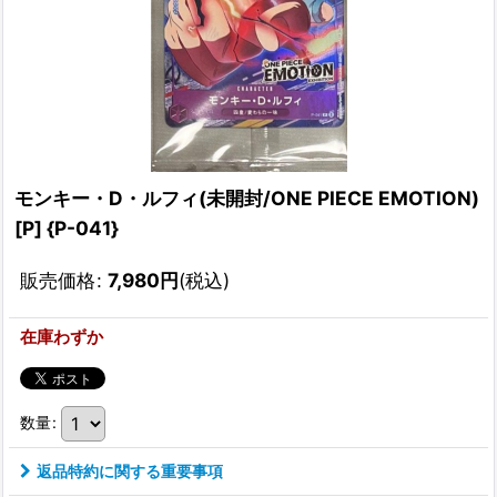
モンキー・D・ルフィ(未開封/ONE PIECE EMOTION)
[P] {P-041}
販売価格
:
7,980
円
(税込)
在庫わずか
数量
:
返品特約に関する重要事項