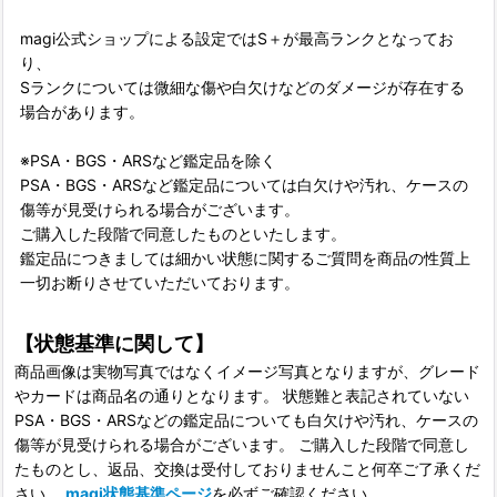
magi公式ショップによる設定ではS＋が最高ランクとなってお
り、
Sランクについては微細な傷や白欠けなどのダメージが存在する
場合があります。
※PSA・BGS・ARSなど鑑定品を除く
PSA・BGS・ARSなど鑑定品については白欠けや汚れ、ケースの
傷等が見受けられる場合がございます。
ご購入した段階で同意したものといたします。
鑑定品につきましては細かい状態に関するご質問を商品の性質上
一切お断りさせていただいております。
【状態基準に関して】
商品画像は実物写真ではなくイメージ写真となりますが、グレード
やカードは商品名の通りとなります。 状態難と表記されていない
PSA・BGS・ARSなどの鑑定品についても白欠けや汚れ、ケースの
傷等が見受けられる場合がございます。 ご購入した段階で同意し
たものとし、返品、交換は受付しておりませんこと何卒ご了承くだ
さい。
magi状態基準ページ
を必ずご確認ください