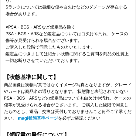
り、
Sランクについては微細な傷や白欠けなどのダメージが存在する
場合があります。
※PSA・BGS・ARSなど鑑定品を除く
PSA・BGS・ARSなど鑑定品については白欠けや汚れ、ケースの
傷等が見受けられる場合がございます。
ご購入した段階で同意したものといたします。
鑑定品につきましては細かい状態に関するご質問を商品の性質上
一切お断りさせていただいております。
【状態基準に関して】
商品画像は実物写真ではなくイメージ写真となりますが、グレード
やカードは商品名の通りとなります。 状態難と表記されていない
PSA・BGS・ARSなどの鑑定品についても白欠けや汚れ、ケースの
傷等が見受けられる場合がございます。 ご購入した段階で同意し
たものとし、返品、交換は受付しておりませんこと何卒ご了承くだ
さい。
magi状態基準ページ
を必ずご確認ください
【領収書の発行について】