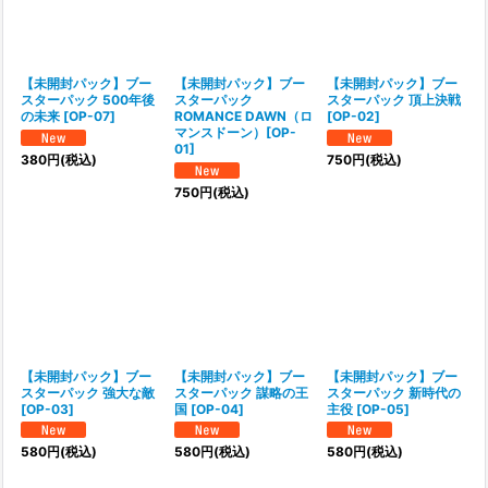
【未開封パック】ブー
【未開封パック】ブー
【未開封パック】ブー
スターパック 500年後
スターパック
スターパック 頂上決戦
の未来 [OP-07]
ROMANCE DAWN（ロ
[OP-02]
マンスドーン）[OP-
01]
380
円
(税込)
750
円
(税込)
750
円
(税込)
【未開封パック】ブー
【未開封パック】ブー
【未開封パック】ブー
スターパック 強大な敵
スターパック 謀略の王
スターパック 新時代の
[OP-03]
国 [OP-04]
主役 [OP-05]
580
円
(税込)
580
円
(税込)
580
円
(税込)