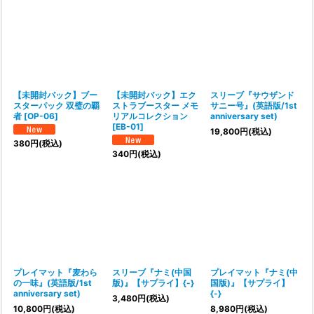
【未開封パック】ブー
【未開封パック】エク
スリーブ『サウザンド
スターパック 双璧の覇
ストラブースター メモ
サニー号』(英語版/1st
者 [OP-06]
リアルコレクション
anniversary set)
[EB-01]
19,800
円
(税込)
380
円
(税込)
340
円
(税込)
プレイマット『麦わら
スリーブ『ナミ(中国
プレイマット『ナミ(中
の一味』(英語版/1st
版)』【サプライ】{-}
国版)』【サプライ】
anniversary set)
{-}
3,480
円
(税込)
10,800
円
(税込)
8,980
円
(税込)