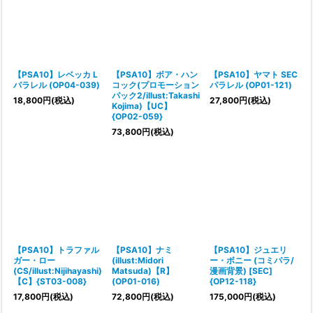
絞り込む
【PSA10】レベッカ L
【PSA10】ボア・ハン
【PSA10】ヤマト SEC
パラレル (OP04-039)
コック(プロモーション
パラレル (OP01-121)
パック2/illust:Takashi
18,800
円
(税込)
27,800
円
(税込)
Kojima)【UC】
{OP02-059}
73,800
円
(税込)
【PSA10】トラファル
【PSA10】ナミ
【PSA10】ジュエリ
ガー・ロー
(illust:Midori
ー・ボニー (コミパラ/
(CS/illust:Nijihayashi)
Matsuda)【R】
漫画背景) [SEC]
【C】{ST03-008}
(OP01-016)
{OP12-118}
17,800
円
(税込)
72,800
円
(税込)
175,000
円
(税込)