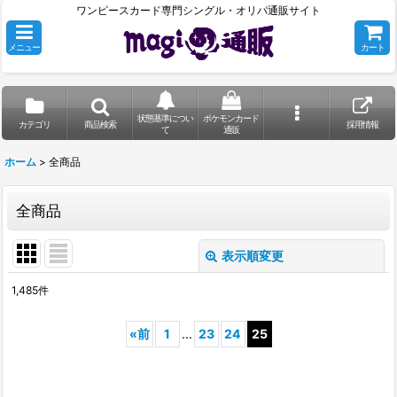
ワンピースカード専門シングル・オリパ通販サイト
メニュー
カート
状態基準につい
ポケモンカード
カテゴリ
商品検索
採用情報
て
通販
ホーム
>
全商品
全商品
表示順変更
閉じる
1,485
件
表示数
:
«
前
1
...
23
24
25
並び順
: