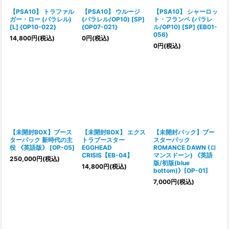
【PSA10】 トラファル
【PSA10】 ウルージ
【PSA10】 シャーロッ
ガー・ロー (パラレル)
(パラレル/OP10) [SP]
ト・フランペ (パラレ
[L] {OP10-022}
{OP07-021}
ル/OP10) [SP] {EB01-
056}
14,800
円
(税込)
0
円
(税込)
0
円
(税込)
【未開封BOX】ブース
【未開封BOX】 エクス
【未開封パック】ブー
ターパック 新時代の主
トラブースター
スターパック
役 《英語版》 [OP-05]
EGGHEAD
ROMANCE DAWN (ロ
CRISIS【EB-04】
マンスドーン) 《英語
250,000
円
(税込)
版/初版(blue
14,800
円
(税込)
bottom)》[OP-01]
7,000
円
(税込)